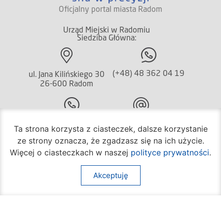
Oficjalny portal miasta Radom
Urząd Miejski w Radomiu
Siedziba Główna:
(+48) 48 362 04 19
ul. Jana Kilińskiego 30
26-600 Radom
(+48) 362 04 24
bom@umradom.pl
Ta strona korzysta z ciasteczek, dalsze korzystanie
ze strony oznacza, że zgadzasz się na ich użycie.
Godziny pracy:
Więcej o ciasteczkach w naszej
polityce prywatności
.
Biuro Obsługi Mieszkańca
poniedziałek – piątek
Akceptuję
godz.
7:30 – 16:30
Pozostałe wydziały
poniedziałek – piątek