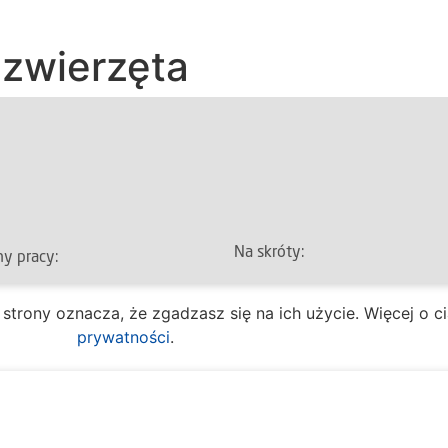
 zwierzęta
Na skróty:
y pracy:
 Obsługi Mieszkańca
O mieście
Spr
e strony oznacza, że zgadzasz się na ich użycie. Więcej o 
ziałek – piątek
Dla mieszkańców
Kult
prywatności
.
7:30 – 16:30
Multimedia
Eduk
tałe wydziały
Aktualności
Spor
ziałek – piątek
Kontakt
Kom
7:30 – 15:30