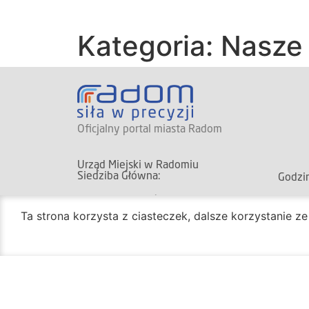
Kategoria: Nasze
Oficjalny portal miasta Radom
Urząd Miejski w Radomiu
Siedziba Główna:
Godzin
ul. Jana Kilińskiego 30
Biuro
26-600 Radom
Ta strona korzysta z ciasteczek, dalsze korzystanie z
ponied
godz.
(+48) 48 362 04 19
Pozos
(+48) 362 04 24
ponied
godz.
bom@umradom.pl