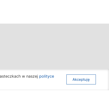
awy społeczne
Mapa strony
ciasteczkach w naszej
polityce
Akceptuję
ura
Deklaracja dostępności
acja i nauka
Komunikaty
t
Kalendarz wydarzeń
unikacja