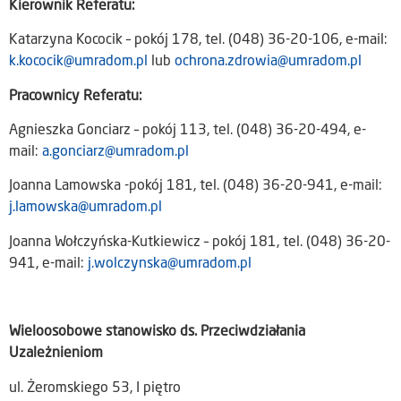
Kierownik Referatu:
Katarzyna Kococik – pokój 178, tel. (048) 36-20-106, e-mail:
k.kococik@umradom.pl
lub
ochrona.zdrowia@umradom.pl
Pracownicy Referatu:
Agnieszka Gonciarz – pokój 113, tel. (048) 36-20-494, e-
mail:
a.gonciarz@umradom.pl
Joanna Lamowska -pokój 181, tel. (048) 36-20-941, e-mail:
j.lamowska@umradom.pl
Joanna Wołczyńska-Kutkiewicz – pokój 181, tel. (048) 36-20-
941, e-mail:
j.wolczynska
@umradom.pl
Wieloosobowe stanowisko ds. Przeciwdziałania
Uzależnieniom
ul. Żeromskiego 53, I piętro