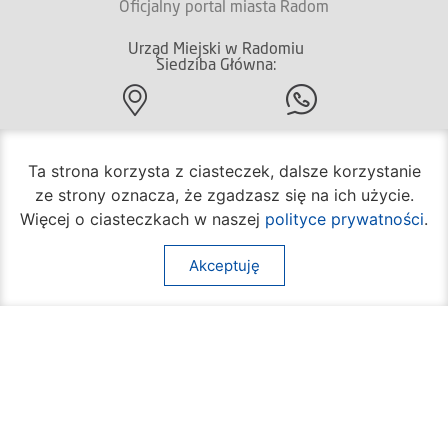
Oficjalny portal miasta Radom
Urząd Miejski w Radomiu
Siedziba Główna:
(+48) 48 362 04 19
ul. Jana Kilińskiego 30
26-600 Radom
Ta strona korzysta z ciasteczek, dalsze korzystanie
ze strony oznacza, że zgadzasz się na ich użycie.
Więcej o ciasteczkach w naszej
polityce prywatności
.
(+48) 362 04 24
bom@umradom.pl
Akceptuję
Godziny pracy:
Biuro Obsługi Mieszkańca
poniedziałek – piątek
godz.
7:30 – 16:30
Pozostałe wydziały
poniedziałek – piątek
godz.
7:30 – 15:30