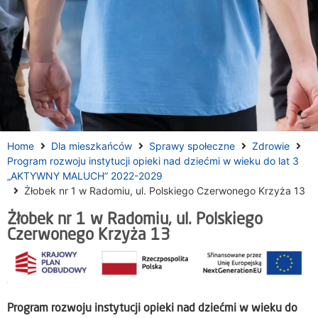
Home
Dla mieszkańców
Sprawy społeczne
Zdrowie
Program rozwoju instytucji opieki nad dziećmi w wieku do lat 3
„AKTYWNY MALUCH” 2022-2029
Żłobek nr 1 w Radomiu, ul. Polskiego Czerwonego Krzyża 13
Żłobek nr 1 w Radomiu, ul. Polskiego
Czerwonego Krzyża 13
Program rozwoju instytucji opieki nad dziećmi w wieku do