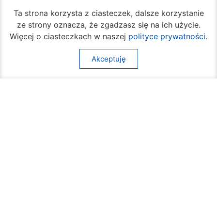
Ta strona korzysta z ciasteczek, dalsze korzystanie
ze strony oznacza, że zgadzasz się na ich użycie.
(+48) 48 362 04 19
ul. Jana Kilińskiego 30
Więcej o ciasteczkach w naszej
polityce prywatności
.
26-600 Radom
Akceptuję
(+48) 362 04 24
bom@umradom.pl
Godziny pracy:
Biuro Obsługi Mieszkańca
poniedziałek – piątek
godz.
7:30 – 16:30
Pozostałe wydziały
poniedziałek – piątek
godz.
7:30 – 15:30
Na skróty: