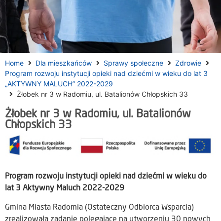
Home
Dla mieszkańców
Sprawy społeczne
Zdrowie
Program rozwoju instytucji opieki nad dziećmi w wieku do lat 3
„AKTYWNY MALUCH” 2022-2029
Żłobek nr 3 w Radomiu, ul. Batalionów Chłopskich 33
Żłobek nr 3 w Radomiu, ul. Batalionów
Chłopskich 33
Program rozwoju instytucji opieki nad dziećmi w wieku do
lat 3 Aktywny Maluch 2022-2029
Gmina Miasta Radomia (Ostateczny Odbiorca Wsparcia)
zrealizowała zadanie polegające na utworzeniu 30 nowych