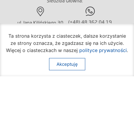
Siedziba Główna:
(+48) 48 362 04 19
ul. Jana Kilińskiego 30
26-600 Radom
Ta strona korzysta z ciasteczek, dalsze korzystanie
ze strony oznacza, że zgadzasz się na ich użycie.
Więcej o ciasteczkach w naszej
polityce prywatności
.
(+48) 362 04 24
bom@umradom.pl
Godziny pracy:
Akceptuję
Biuro Obsługi Mieszkańca
poniedziałek – piątek
godz.
7:30 – 16:30
Pozostałe wydziały
poniedziałek – piątek
godz.
7:30 – 15:30
Na skróty: