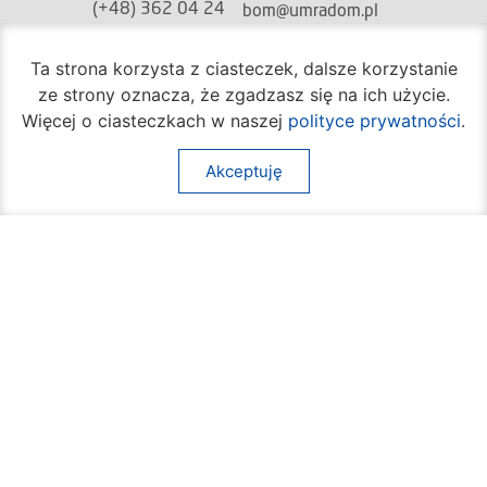
(+48) 362 04 24
bom@umradom.pl
Godziny pracy:
Ta strona korzysta z ciasteczek, dalsze korzystanie
ze strony oznacza, że zgadzasz się na ich użycie.
Biuro Obsługi Mieszkańca
Więcej o ciasteczkach w naszej
polityce prywatności
.
poniedziałek – piątek
godz.
7:30 – 16:30
Akceptuję
Pozostałe wydziały
poniedziałek – piątek
godz.
7:30 – 15:30
Na skróty:
O mieście
Sprawy społeczne
Dla mieszkańców
Kultura
Multimedia
Edukacja i nauka
Aktualności
Sport
Kontakt
Komunikacja