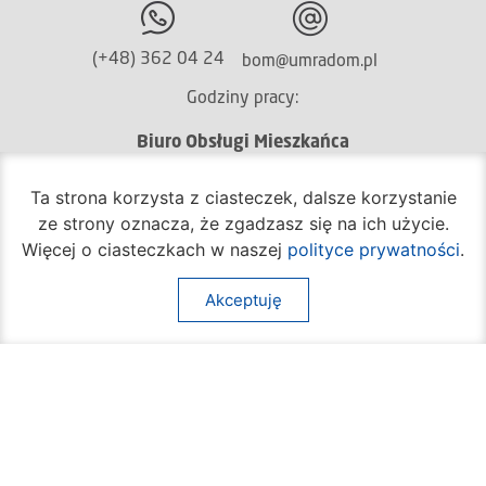
(+48) 362 04 24
bom@umradom.pl
Godziny pracy:
Biuro Obsługi Mieszkańca
poniedziałek – piątek
Ta strona korzysta z ciasteczek, dalsze korzystanie
godz.
7:30 – 16:30
ze strony oznacza, że zgadzasz się na ich użycie.
Pozostałe wydziały
Więcej o ciasteczkach w naszej
polityce prywatności
.
poniedziałek – piątek
godz.
7:30 – 15:30
Akceptuję
Na skróty:
O mieście
Sprawy społeczne
Dla mieszkańców
Kultura
Multimedia
Edukacja i nauka
Aktualności
Sport