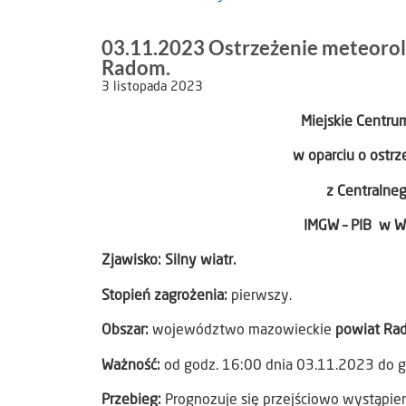
03.11.2023 Ostrzeżenie meteorolo
Radom.
3 listopada 2023
Miejskie Centr
w oparciu o ostr
z Centralne
IMGW – PIB w Wa
Zjawisko: Silny wiatr.
Stopień zagrożenia:
pierwszy.
Obszar:
województwo mazowieckie
powiat Ra
Ważność:
od godz. 16:00 dnia 03.11.2023 do 
Przebieg:
Prognozuje się przejściowo wystąpien