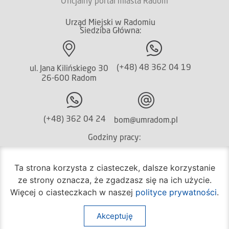
Oficjalny portal miasta Radom
Urząd Miejski w Radomiu
Siedziba Główna:
(+48) 48 362 04 19
ul. Jana Kilińskiego 30
26-600 Radom
(+48) 362 04 24
bom@umradom.pl
Godziny pracy:
Biuro Obsługi Mieszkańca
Ta strona korzysta z ciasteczek, dalsze korzystanie
poniedziałek – piątek
ze strony oznacza, że zgadzasz się na ich użycie.
godz.
7:30 – 16:30
Więcej o ciasteczkach w naszej
polityce prywatności
.
Pozostałe wydziały
poniedziałek – piątek
Akceptuję
godz.
7:30 – 15:30