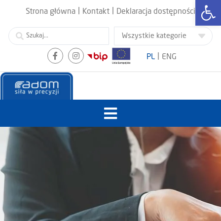
Otwórz
|
|
Strona główna
Kontakt
Deklaracja dostępności
|
PL
ENG