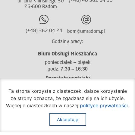
(+48) 48 362 04 19
ul. Jana Kilińskiego 30
26-600 Radom
(+48) 362 04 24
bom@umradom.pl
Godziny pracy:
Biuro Obsługi Mieszkańca
poniedziałek – piątek
godz.
7:30 – 16:30
Pozostałe wydziały
poniedziałek – piątek
Ta strona korzysta z ciasteczek, dalsze korzystanie
godz.
7:30 – 15:30
ze strony oznacza, że zgadzasz się na ich użycie.
Na skróty:
Więcej o ciasteczkach w naszej
polityce prywatności
.
Akceptuję
O mieście
Sprawy społeczne
Dla mieszkańców
Kultura