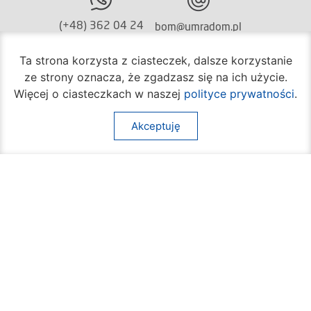
(+48) 362 04 24
bom@umradom.pl
Godziny pracy:
Ta strona korzysta z ciasteczek, dalsze korzystanie
ze strony oznacza, że zgadzasz się na ich użycie.
Biuro Obsługi Mieszkańca
Więcej o ciasteczkach w naszej
polityce prywatności
.
poniedziałek – piątek
godz.
7:30 – 16:30
Akceptuję
Pozostałe wydziały
poniedziałek – piątek
godz.
7:30 – 15:30
Na skróty:
O mieście
Sprawy społeczne
Dla mieszkańców
Kultura
Multimedia
Edukacja i nauka
Aktualności
Sport