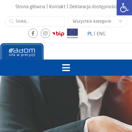
Otwórz
|
|
Strona główna
Kontakt
Deklaracja dostępności
|
PL
ENG