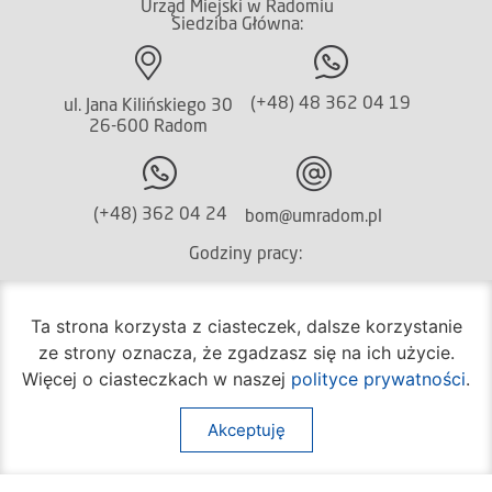
Urząd Miejski w Radomiu
Siedziba Główna:
(+48) 48 362 04 19
ul. Jana Kilińskiego 30
26-600 Radom
(+48) 362 04 24
bom@umradom.pl
Godziny pracy:
Biuro Obsługi Mieszkańca
Ta strona korzysta z ciasteczek, dalsze korzystanie
poniedziałek – piątek
ze strony oznacza, że zgadzasz się na ich użycie.
godz.
7:30 – 16:30
Więcej o ciasteczkach w naszej
polityce prywatności
.
Pozostałe wydziały
poniedziałek – piątek
Akceptuję
godz.
7:30 – 15:30
Na skróty: