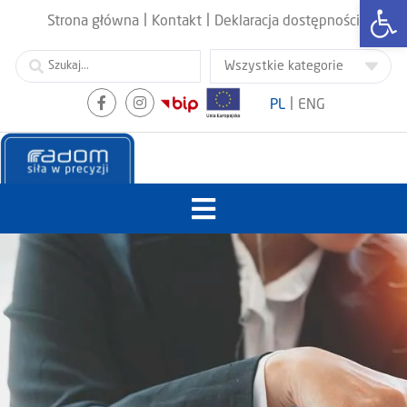
Otwórz
|
|
Strona główna
Kontakt
Deklaracja dostępności
|
PL
ENG