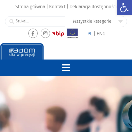
Otwórz
|
|
Strona główna
Kontakt
Deklaracja dostępności
|
PL
ENG