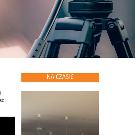
NA CZASIE
i
ści