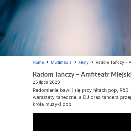
Home
Multimedia
Filmy
Radom Tańczy – Am
Radom Tańczy – Amfiteatr Miejsk
26 lipca 2023
Radomianie bawili się przy hitach pop, R&B,
warsztaty taneczne, a DJ oraz tancerz prz
króla muzyki pop.