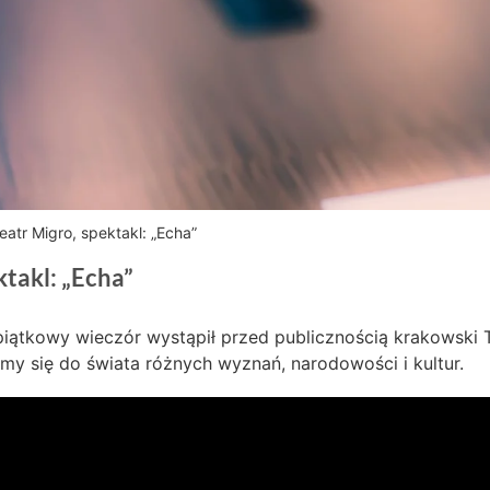
Teatr Migro, spektakl: „Echa”
ktakl: „Echa”
 piątkowy wieczór wystąpił przed publicznością krakowski 
śmy się do świata różnych wyznań, narodowości i kultur.