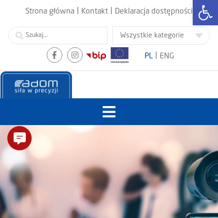
Otwórz
|
|
Strona główna
Kontakt
Deklaracja dostępności
|
PL
ENG