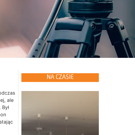
NA CZASIE
podczas
j, ale
 Był
lon
stając