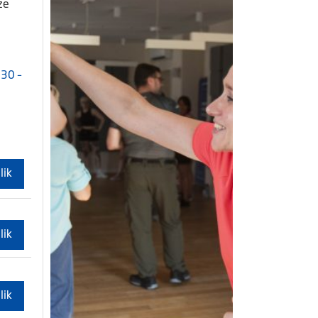
ze
30 –
lik
lik
lik