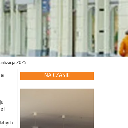
ualizacja 2025
ja
NA CZASIE
ju
e i
słabych