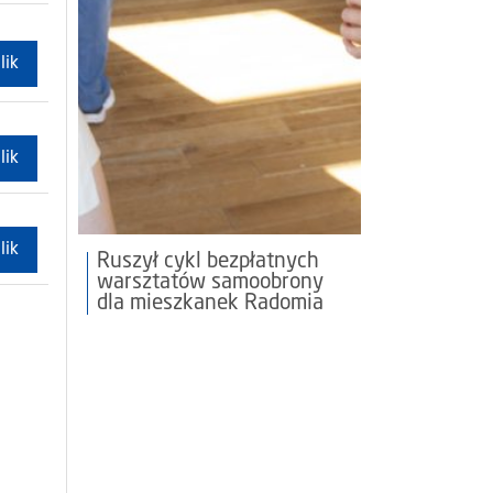
lik
lik
lik
Ruszył cykl bezpłatnych
warsztatów samoobrony
dla mieszkanek Radomia