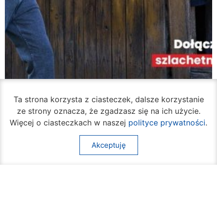
Ta strona korzysta z ciasteczek, dalsze korzystanie
ze strony oznacza, że zgadzasz się na ich użycie.
Poszukiwani wolontariusze Szlachetnej Paczki
w województwie mazowieckim
Więcej o ciasteczkach w naszej
polityce prywatności
.
09 sierpnia 2026
Akceptuję