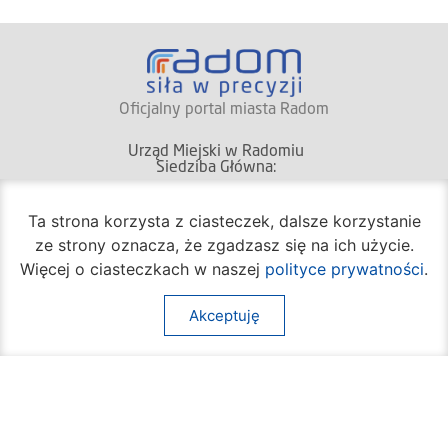
Oficjalny portal miasta Radom
Urząd Miejski w Radomiu
Siedziba Główna:
Ta strona korzysta z ciasteczek, dalsze korzystanie
(+48) 48 362 04 19
ul. Jana Kilińskiego 30
ze strony oznacza, że zgadzasz się na ich użycie.
26-600 Radom
Więcej o ciasteczkach w naszej
polityce prywatności
.
Akceptuję
(+48) 362 04 24
bom@umradom.pl
Godziny pracy:
Biuro Obsługi Mieszkańca
poniedziałek – piątek