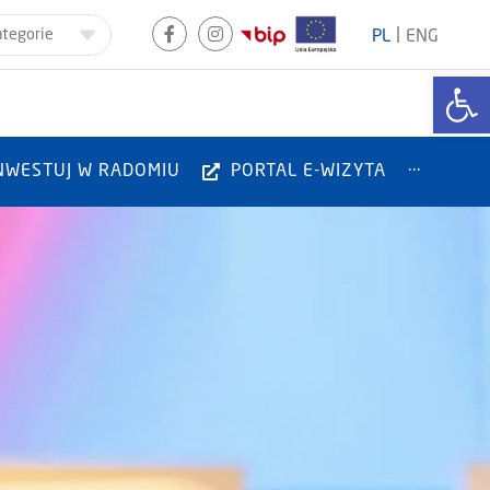
|
ategorie
PL
ENG
Otwórz
NWESTUJ W RADOMIU
PORTAL E-WIZYTA
···