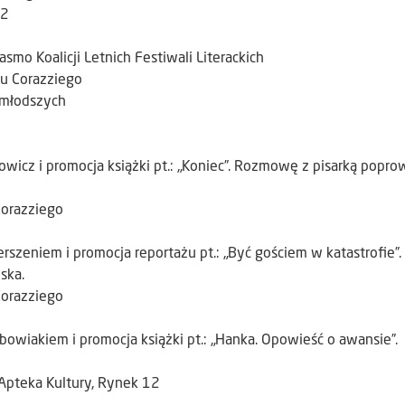
12
smo Koalicji Letnich Festiwali Literackich
cu Corazziego
jmłodszych
wicz i promocja książki pt.: „Koniec”. Rozmowę z pisarką popro
Corazziego
szeniem i promocja reportażu pt.: „Być gościem w katastrofie”.
ska.
Corazziego
owiakiem i promocja książki pt.: „Hanka. Opowieść o awansie”.
Apteka Kultury, Rynek 12