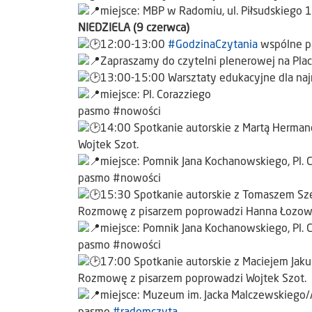
miejsce: MBP w Radomiu, ul. Piłsudskiego 
NIEDZIELA (9 czerwca)
12:00-13:00
#GodzinaCzytania
wspólne pa
Zapraszamy do czytelni plenerowej na Pla
13:00-15:00 Warsztaty edukacyjne dla na
miejsce: Pl. Corazziego
pasmo #nowości
14:00 Spotkanie autorskie z Martą Hermano
Wojtek Szot.
miejsce: Pomnik Jana Kochanowskiego, Pl. 
pasmo #nowości
15:30 Spotkanie autorskie z Tomaszem Szer
Rozmowę z pisarzem poprowadzi Hanna Łozow
miejsce: Pomnik Jana Kochanowskiego, Pl. 
pasmo #nowości
17:00 Spotkanie autorskie z Maciejem Jakub
Rozmowę z pisarzem poprowadzi Wojtek Szot.
miejsce: Muzeum im. Jacka Malczewskiego/