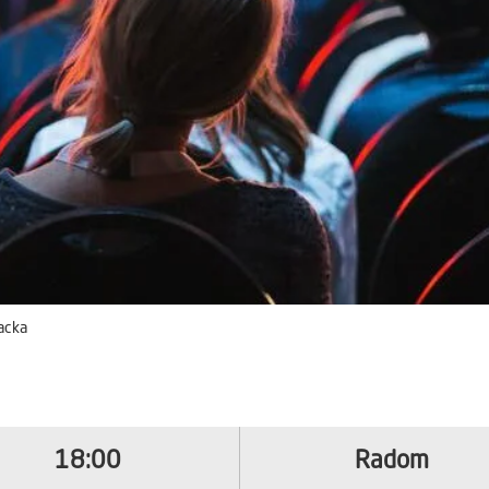
acka
18:00
Radom