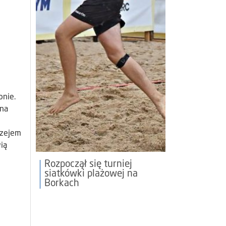
onie.
 na
rzejem
ią
Rozpoczął się turniej
siatkówki plażowej na
Borkach