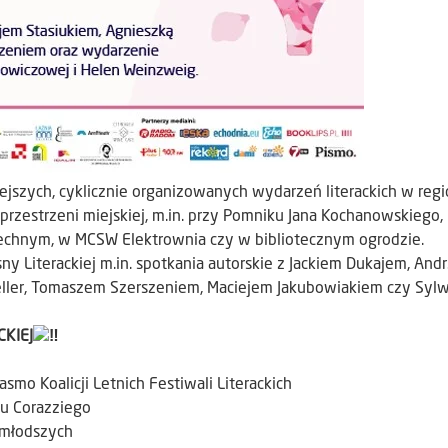
jszych, cyklicznie organizowanych wydarzeń literackich w regi
rzestrzeni miejskiej, m.in. przy Pomniku Jana Kochanowskiego,
zechnym, w MCSW Elektrownia czy w bibliotecznym ogrodzie.
 Literackiej m.in. spotkania autorskie z Jackiem Dukajem, And
eller, Tomaszem Szerszeniem, Maciejem Jakubowiakiem czy Sylw
KIEJ
o Koalicji Letnich Festiwali Literackich
cu Corazziego
jmłodszych