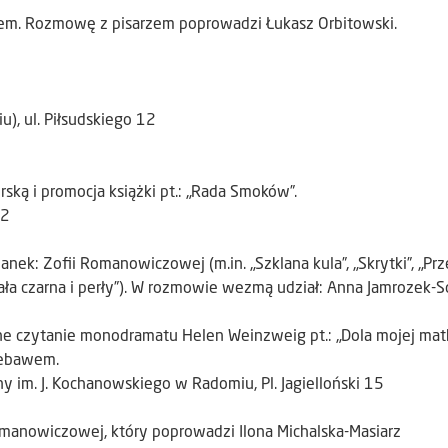
jem. Rozmowę z pisarzem poprowadzi Łukasz Orbitowski.
), ul. Piłsudskiego 12
rską i promocja książki pt.: „Rada Smoków”.
12
ek: Zofii Romanowiczowej (m.in. „Szklana kula”, „Skrytki”, „Prz
ła czarna i perły”). W rozmowie wezmą udział: Anna Jamrozek-
 czytanie monodramatu Helen Weinzweig pt.: „Dola mojej matk
iebawem.
y im. J. Kochanowskiego w Radomiu, Pl. Jagielloński 15
 Romanowiczowej, który poprowadzi Ilona Michalska-Masiarz