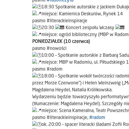
pasmo
#radomczyta
18:30 Spotkanie autorskie z Jackiem Duka
miejsce: Kamienica Deskurów, Rynek 14
pasmo #literackieinspiracje
20:30
Koncert zespołu Wczasy
miejsce: ogród biblioteczny (MBP w Radomiu
PONIEDZIAŁEK (10 czerwca)
pasmo #nowości
10:00 – Spotkanie autorskie z Barbarą Sadu
miejsce: MBP w Radomiu, ul. Piłsudskiego 
pasmo #radom
18:00 – Spotkanie wokół twórczości radomian
przez Morze Czerwone”) i Helen Weinzweig („Ma
Magdalena Heydel, Natalia Królikowska.
Wydarzeniu będzie towarzyszyło performatywne
(tłumaczenie: Magdalena Heydel). Szczegóły n
miejsce: Scena Kameralna, Teatr Powszechn
pasmo #literackieinspiracje,
#radom
ok. 20:00 – spacer literacki śladami Zofii