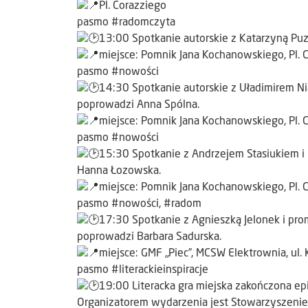
Pl. Corazziego
pasmo #radomczyta
13:00 Spotkanie autorskie z Katarzyną Pu
miejsce: Pomnik Jana Kochanowskiego, Pl. 
pasmo #nowości
14:30 Spotkanie autorskie z Uładimirem Ni
poprowadzi Anna Spólna.
miejsce: Pomnik Jana Kochanowskiego, Pl. 
pasmo #nowości
15:30 Spotkanie z Andrzejem Stasiukiem i
Hanna Łozowska.
miejsce: Pomnik Jana Kochanowskiego, Pl. 
pasmo #nowości, #radom
17:30 Spotkanie z Agnieszką Jelonek i prom
poprowadzi Barbara Sadurska.
miejsce: GMF „Piec”, MCSW Elektrownia, ul.
pasmo #literackieinspiracje
19:00 Literacka gra miejska zakończona ep
Organizatorem wydarzenia jest Stowarzyszenie