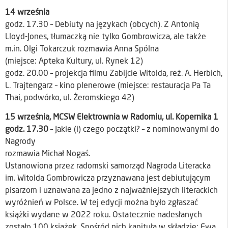
14 września
godz. 17.30 – Debiuty na językach (obcych). Z Antonią
Lloyd-Jones, tłumaczką nie tylko Gombrowicza, ale także
m.in. Olgi Tokarczuk rozmawia Anna Spólna
(miejsce: Apteka Kultury, ul. Rynek 12)
godz. 20.00 – projekcja filmu Zabijcie Witolda, reż. A. Herbich,
L. Trajtengarz – kino plenerowe (miejsce: restauracja Pa Ta
Thai, podwórko, ul. Żeromskiego 42)
15 września, MCSW Elektrownia w Radomiu, ul. Kopernika 1
godz. 17.30
– Jakie (i) czego początki? – z nominowanymi do
Nagrody
rozmawia Michał Nogaś.
Ustanowiona przez radomski samorząd Nagroda Literacka
im. Witolda Gombrowicza przyznawana jest debiutującym
pisarzom i uznawana za jedno z najważniejszych literackich
wyróżnień w Polsce. W tej edycji można było zgłaszać
książki wydane w 2022 roku. Ostatecznie nadesłanych
zostało 100 książek. Spośród nich kapituła w składzie: Ewa