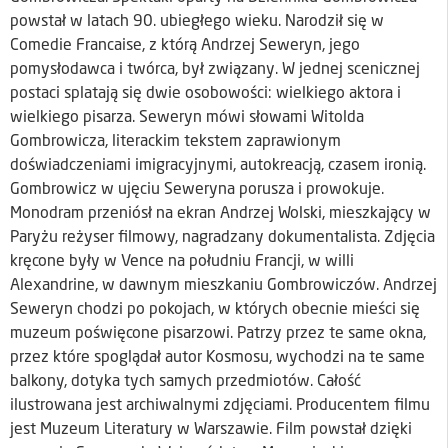
powstał w latach 90. ubiegłego wieku. Narodził się w
Comedie Francaise, z którą Andrzej Seweryn, jego
pomysłodawca i twórca, był związany. W jednej scenicznej
postaci splatają się dwie osobowości: wielkiego aktora i
wielkiego pisarza. Seweryn mówi słowami Witolda
Gombrowicza, literackim tekstem zaprawionym
doświadczeniami imigracyjnymi, autokreacją, czasem ironią.
Gombrowicz w ujęciu Seweryna porusza i prowokuje.
Monodram przeniósł na ekran Andrzej Wolski, mieszkający w
Paryżu reżyser filmowy, nagradzany dokumentalista. Zdjęcia
kręcone były w Vence na południu Francji, w willi
Alexandrine, w dawnym mieszkaniu Gombrowiczów. Andrzej
Seweryn chodzi po pokojach, w których obecnie mieści się
muzeum poświęcone pisarzowi. Patrzy przez te same okna,
przez które spoglądał autor Kosmosu, wychodzi na te same
balkony, dotyka tych samych przedmiotów. Całość
ilustrowana jest archiwalnymi zdjęciami. Producentem filmu
jest Muzeum Literatury w Warszawie. Film powstał dzięki