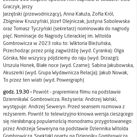
Graczyk, Jerzy
Jarzębski (przewodniczący), Anna Kałuża, Zofia Król,
Zbigniew Kruszyński, Józef Olejniczak, Justyna Sobolewska
oraz Tomasz Tyczyński (sekretarz) nominowała do nagrody
pięć. Nominacje do Nagrody Literackiej im. Witolda
Gombrowicza w 2023 roku to: Wiktoria Bieżuńska,
Przechodząc przez próg zagwiżdżę (wyd. Cyranka); Olga
Górska, Nie wszyscy pójdziemy do raju (wyd. Drzazgi);
Urszula Honek, Białe noce (wyd. Czarne); Sabina Jakubowska,
Akuszerki (wyd. Grupa Wydawnicza Relacja); Jakub Nowak,
To przez ten wiatr (wyd. Powergraph)
godz. 19.30 –
Powrót – prapremiera filmu na podstawie
DziennikaW. Gombrowicza. Reżyseria: Andrzej Wolski,
występuje: Andrzej Seweryn. Przed seansem rozmowa z
reżyserem. Powrót to telewizyjno-kinowa wersja cieszącego
się niesłabnącą popularnością monodramu przygotowanego
przez Andrzeja Seweryna na podstawie Dziennika Witolda
Gombrowicza. Spektakl oparty na Dzienniku Gombrowicza