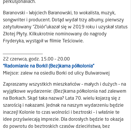
perkusjonaliach.
Baranovski – Wojciech Baranowski, to wokalista, muzyk,
songwriter i producent. Dotąd wydał trzy albumy, pierwszy
zatytułowany “Zbiór”ukazał się w 2019 roku i uzyskał status
Złotej Płyty. Kilkukrotnie nominowany do nagrody
Fryderyka, wystąpił w filmie Teściowie.
_________________
22 czerwca, godz. 15.00 – 20.00
“Radomianie na Borki! (Bez)karna półkolonia”
Miejsce: zalew na osiedlu Borki od ulicy Bulwarowej
Zapraszamy wszystkich mieszkańców – małych i dużych – na
wyjątkowe wydarzenie: (Bez)karna półkolonia nad zalewem
na Borkach. Skąd taka nazwa? Lata 70. wielu kojarzą się z
szarością i nakazami. Jednak na naszym wydarzeniu będzie
inaczej! Kolonie to czas wolności i beztroski – i właśnie te
idee przyświecają imprezie. Dla dorosłych będzie to okazja
do powrotu do beztroskich czasów dzieciństwa, bez