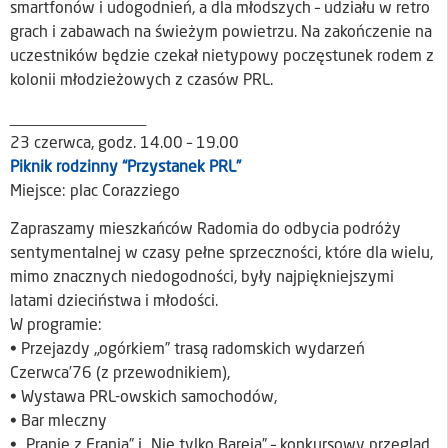
smartfonów i udogodnień, a dla młodszych – udziału w retro
grach i zabawach na świeżym powietrzu. Na zakończenie na
uczestników będzie czekał nietypowy poczęstunek rodem z
kolonii młodzieżowych z czasów PRL.
_________________
23 czerwca, godz. 14.00 – 19.00
Piknik rodzinny “Przystanek PRL”
Miejsce: plac Corazziego
Zapraszamy mieszkańców Radomia do odbycia podróży
sentymentalnej w czasy pełne sprzeczności, które dla wielu,
mimo znacznych niedogodności, były najpiękniejszymi
latami dzieciństwa i młodości.
W programie:
• Przejazdy „ogórkiem” trasą radomskich wydarzeń
Czerwca’76 (z przewodnikiem),
• Wystawa PRL-owskich samochodów,
• Bar mleczny
• „Pranie z Franią” i „Nie tylko Bareja” – konkursowy przegląd