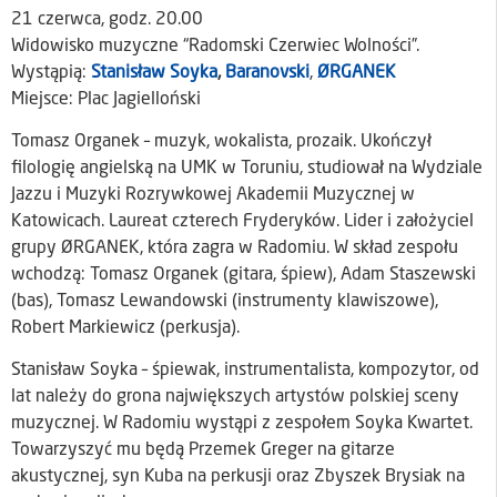
21 czerwca, godz. 20.00
Widowisko muzyczne “Radomski Czerwiec Wolności”.
Wystąpią:
Stanisław Soyka
,
Baranovski
,
ØRGANEK
Miejsce: Plac Jagielloński
Tomasz Organek – muzyk, wokalista, prozaik. Ukończył
filologię angielską na UMK w Toruniu, studiował na Wydziale
Jazzu i Muzyki Rozrywkowej Akademii Muzycznej w
Katowicach. Laureat czterech Fryderyków. Lider i założyciel
grupy ØRGANEK, która zagra w Radomiu. W skład zespołu
wchodzą: Tomasz Organek (gitara, śpiew), Adam Staszewski
(bas), Tomasz Lewandowski (instrumenty klawiszowe),
Robert Markiewicz (perkusja).
Stanisław Soyka – śpiewak, instrumentalista, kompozytor, od
lat należy do grona największych artystów polskiej sceny
muzycznej. W Radomiu wystąpi z zespołem Soyka Kwartet.
Towarzyszyć mu będą Przemek Greger na gitarze
akustycznej, syn Kuba na perkusji oraz Zbyszek Brysiak na