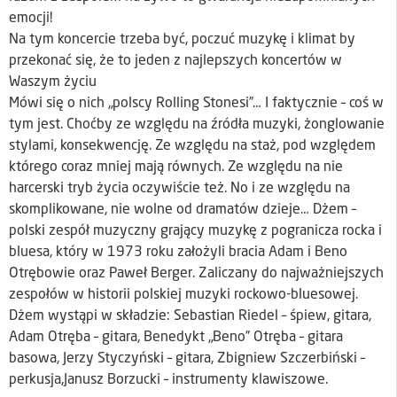
emocji!
Na tym koncercie trzeba być, poczuć muzykę i klimat by
przekonać się, że to jeden z najlepszych koncertów w
Waszym życiu
Mówi się o nich „polscy Rolling Stonesi”… I faktycznie – coś w
tym jest. Choćby ze względu na źródła muzyki, żonglowanie
stylami, konsekwencję. Ze względu na staż, pod względem
którego coraz mniej mają równych. Ze względu na nie
harcerski tryb życia oczywiście też. No i ze względu na
skomplikowane, nie wolne od dramatów dzieje… Dżem –
polski zespół muzyczny grający muzykę z pogranicza rocka i
bluesa, który w 1973 roku założyli bracia Adam i Beno
Otrębowie oraz Paweł Berger. Zaliczany do najważniejszych
zespołów w historii polskiej muzyki rockowo-bluesowej.
Dżem wystąpi w składzie: Sebastian Riedel – śpiew, gitara,
Adam Otręba – gitara, Benedykt „Beno” Otręba – gitara
basowa, Jerzy Styczyński – gitara, Zbigniew Szczerbiński –
perkusja,Janusz Borzucki – instrumenty klawiszowe.