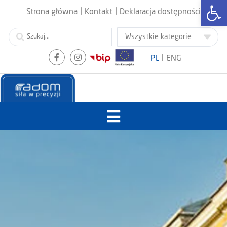
Otwórz
|
|
Strona główna
Kontakt
Deklaracja dostępności
|
PL
ENG