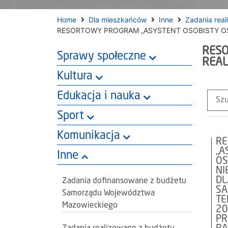
Home
Dla mieszkańców
Inne
Zadania rea
RESORTOWY PROGRAM „ASYSTENT OSOBISTY OS
RESO
Sprawy społeczne
REAL
Kultura
Edukacja i nauka
Sport
Komunikacja
R
„A
Inne
OS
NI
DL
Zadania dofinansowane z budżetu
S
Samorządu Województwa
TE
Mazowieckiego
20
PR