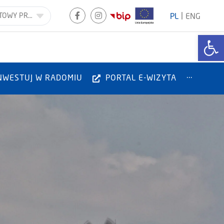
|
RESORTOWY PROGRAM „ASYSTENT OSOBISTY OSOBY NIEPEŁNOSPRAWNEJ” REALIZOWANY PRZEZ GMINĘ MIASTA RADOMIA
PL
ENG
Otwórz
NWESTUJ W RADOMIU
PORTAL E-WIZYTA
···