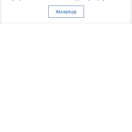
Akceptuję
Beach Ball Radom. Sportowe emocje na