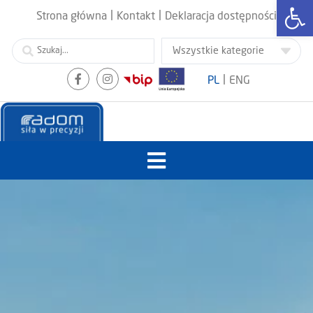
Otwórz
|
|
Strona główna
Kontakt
Deklaracja dostępności
|
PL
ENG