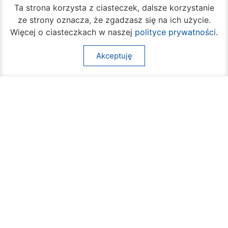
Ta strona korzysta z ciasteczek, dalsze korzystanie
ze strony oznacza, że zgadzasz się na ich użycie.
(+48) 362 04 24
bom@umradom.pl
Więcej o ciasteczkach w naszej
polityce prywatności
.
Godziny pracy:
Akceptuję
Biuro Obsługi Mieszkańca
poniedziałek – piątek
godz.
7:30 – 16:30
Pozostałe wydziały
poniedziałek – piątek
godz.
7:30 – 15:30
Na skróty:
O mieście
Sprawy społeczne
Dla mieszkańców
Kultura
Multimedia
Edukacja i nauka
Aktualności
Sport