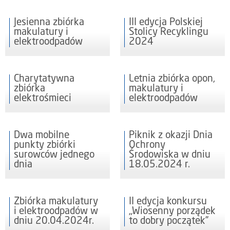
Jesienna zbiórka
III edycja Polskiej
makulatury i
Stolicy Recyklingu
elektroodpadów
2024
Charytatywna
Letnia zbiórka opon,
zbiórka
makulatury i
elektrośmieci
elektroodpadów
Dwa mobilne
Piknik z okazji Dnia
punkty zbiórki
Ochrony
surowców jednego
Środowiska w dniu
dnia
18.05.2024 r.
Zbiórka makulatury
II edycja konkursu
i elektroodpadów w
„Wiosenny porządek
dniu 20.04.2024r.
to dobry początek”