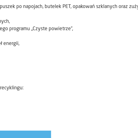
y, puszek po napojach, butelek PET, opakowań szklanych oraz zu
nych,
ego programu „Czyste powietrze”,
 energii,
recyklingu: