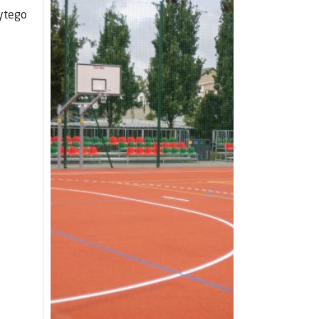
żytego