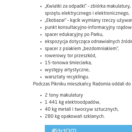
„Kwiatki za odpadki” – zbiórka makulatur
sprzętu elektrycznego i elektronicznego,
„Ekobazar” – kącik wymiany rzeczy używa
punkt konsultacyjno-informacyjny rządow
spacer edukacyjny po Parku,
ekspozycja dotycząca odnawialnych źródeł
spacer z psiakiem „bezdomniakiem”,
rowerowy tor przeszkód,
15-tonowa śmieciarka,
występy artystyczne,
warsztaty recyklingu.
Podczas Pikniku mieszkańcy Radomia oddali do 
2 tony makulatury
1 441 kg elektroodpadów,
40 kg metali i tworzyw sztucznych,
280 kg opakowań szklanych.