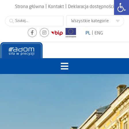
Otwórz
|
|
Strona główna
Kontakt
Deklaracja dostępności
|
PL
ENG