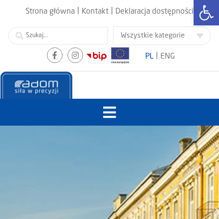
Otwórz
|
|
Strona główna
Kontakt
Deklaracja dostępności
|
PL
ENG