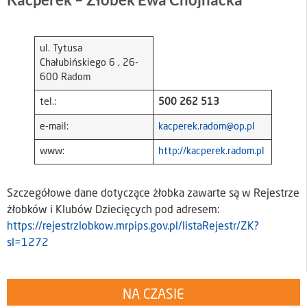
ul. Tytusa
Chałubińskiego 6 , 26-
600 Radom
tel.:
500 262 513
e-mail:
kacperek.radom@op.pl
www:
http://kacperek.radom.pl
Szczegółowe dane dotyczące żłobka zawarte są w Rejestrze
żłobków i Klubów Dziecięcych pod adresem:
https://rejestrzlobkow.mrpips.gov.pl/listaRejestr/ZK?
sl=1272
NA CZASIE