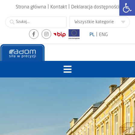
Otwórz
|
|
Strona główna
Kontakt
Deklaracja dostępności
|
PL
ENG