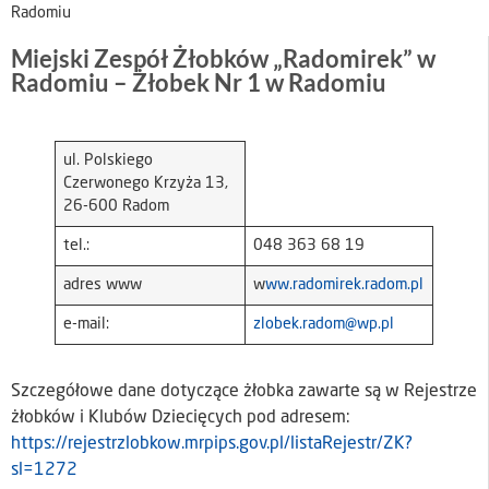
Radomiu
Miejski Zespół Żłobków „Radomirek” w
Radomiu – Żłobek Nr 1 w Radomiu
ul. Polskiego
Czerwonego Krzyża 13,
26-600 Radom
tel.:
048 363 68 19
adres www
w
ww.radomirek.radom.pl
e-mail:
zlobek.radom@wp.pl
Szczegółowe dane dotyczące żłobka zawarte są w Rejestrze
żłobków i Klubów Dziecięcych pod adresem:
https://rejestrzlobkow.mrpips.gov.pl/listaRejestr/ZK?
sl=1272