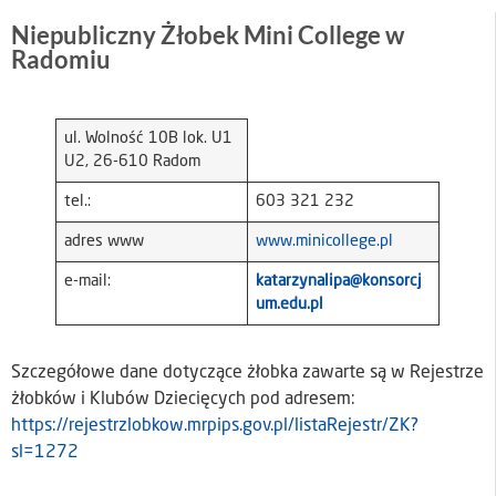
Niepubliczny Żłobek Mini College w
Radomiu
ul. Wolność 10B lok. U1
U2, 26-610 Radom
tel.:
603 321 232
adres www
www.minicollege.pl
e-mail:
katarzynalipa@konsorcj
um.edu.pl
Szczegółowe dane dotyczące żłobka zawarte są w Rejestrze
żłobków i Klubów Dziecięcych pod adresem:
https://rejestrzlobkow.mrpips.gov.pl/listaRejestr/ZK?
sl=1272