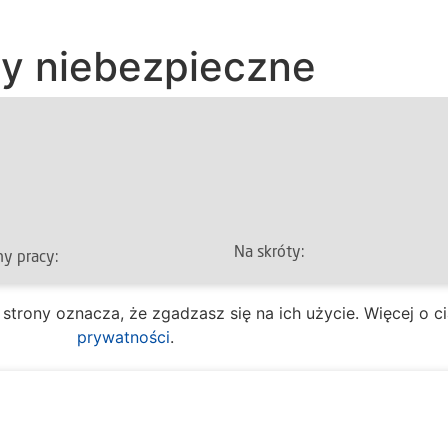
dy niebezpieczne
Na skróty:
y pracy:
 Obsługi Mieszkańca
O mieście
Spr
e strony oznacza, że zgadzasz się na ich użycie. Więcej o 
ziałek – piątek
Dla mieszkańców
Kult
prywatności
.
7:30 – 16:30
Multimedia
Eduk
tałe wydziały
Aktualności
Spor
ziałek – piątek
Kontakt
Kom
7:30 – 15:30