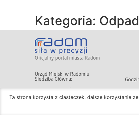
Kategoria: Odpa
Oficjalny portal miasta Radom
Urząd Miejski w Radomiu
Siedziba Główna:
Godzin
ul. Jana Kilińskiego 30
Biuro
26-600 Radom
Ta strona korzysta z ciasteczek, dalsze korzystanie z
ponied
godz.
(+48) 48 362 04 19
Pozos
(+48) 362 04 24
ponied
godz.
bom@umradom.pl