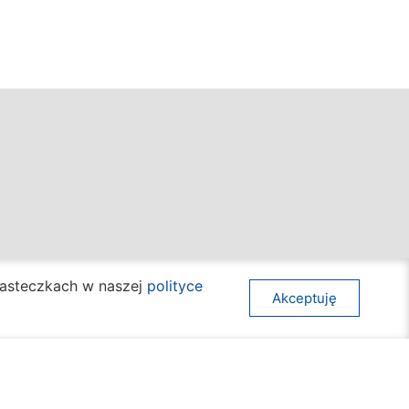
awy społeczne
Mapa strony
ciasteczkach w naszej
polityce
Akceptuję
ura
Deklaracja dostępności
acja i nauka
Komunikaty
t
Kalendarz wydarzeń
unikacja