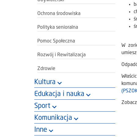
b
c
Ochrona środowiska
ś
ś
Polityka senioralna
Pomoc Społeczna
W zori
umiesz
Rozwój i Rewitalizacja
Odpadó
Zdrowie
Właści
Kultura
komuna
(PSZOK
Edukacja i nauka
Zobacz
Sport
Komunikacja
Inne