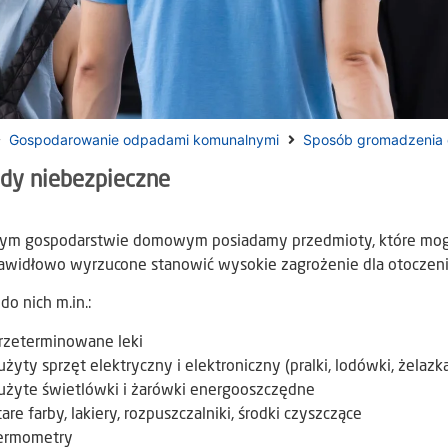
Gospodarowanie odpadami komunalnymi
Sposób gromadzenia
dy niebezpieczne
ym gospodarstwie domowym posiadamy przedmioty, które mogą
rawidłowo wyrzucone stanowić wysokie zagrożenie dla otoczeni
do nich m.in.:
rzeterminowane leki
użyty sprzęt elektryczny i elektroniczny (pralki, lodówki, żelazk
użyte świetlówki i żarówki energooszczędne
tare farby, lakiery, rozpuszczalniki, środki czyszczące
ermometry