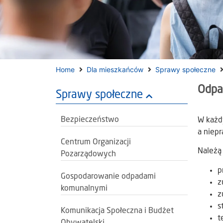
Home
Dla mieszkańców
Sprawy społeczne
Odpa
Sprawy społeczne
Bezpieczeństwo
W każd
a niep
Centrum Organizacji
Należą 
Pozarządowych
p
Gospodarowanie odpadami
z
komunalnymi
z
s
Komunikacja Społeczna i Budżet
t
Obywatelski