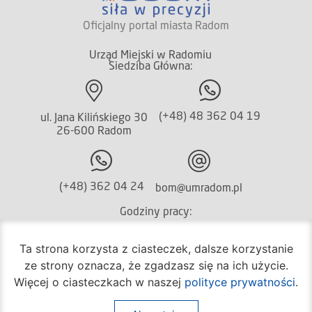
Oficjalny portal miasta Radom
Urząd Miejski w Radomiu
Siedziba Główna:
(+48) 48 362 04 19
ul. Jana Kilińskiego 30
26-600 Radom
(+48) 362 04 24
bom@umradom.pl
Godziny pracy:
Biuro Obsługi Mieszkańca
Ta strona korzysta z ciasteczek, dalsze korzystanie
poniedziałek – piątek
ze strony oznacza, że zgadzasz się na ich użycie.
godz.
7:30 – 16:30
Więcej o ciasteczkach w naszej
polityce prywatności
.
Pozostałe wydziały