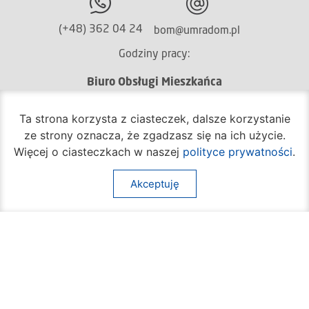
(+48) 362 04 24
bom@umradom.pl
Godziny pracy:
Biuro Obsługi Mieszkańca
poniedziałek – piątek
godz.
7:30 – 16:30
Ta strona korzysta z ciasteczek, dalsze korzystanie
ze strony oznacza, że zgadzasz się na ich użycie.
Pozostałe wydziały
Więcej o ciasteczkach w naszej
polityce prywatności
.
poniedziałek – piątek
godz.
7:30 – 15:30
Akceptuję
Na skróty:
O mieście
Sprawy społeczne
Dla mieszkańców
Kultura
Multimedia
Edukacja i nauka
Aktualności
Sport