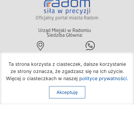
Oficjalny portal miasta Radom
Urząd Miejski w Radomiu
Siedziba Główna:
(+48) 48 362 04 19
ul. Jana Kilińskiego 30
Ta strona korzysta z ciasteczek, dalsze korzystanie
26-600 Radom
ze strony oznacza, że zgadzasz się na ich użycie.
Więcej o ciasteczkach w naszej
polityce prywatności
.
(+48) 362 04 24
bom@umradom.pl
Akceptuję
Godziny pracy:
Biuro Obsługi Mieszkańca
poniedziałek – piątek
godz.
7:30 – 16:30