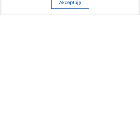
Akceptuję
Z myślą o pasażerach i kierowcach miejskich
autobusów