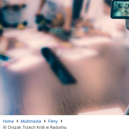
Home
Multimedia
Filmy
XI Orszak Trzech Króli w Radomiu