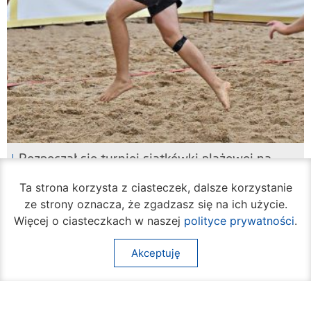
Rozpoczął się turniej siatkówki plażowej na
Borkach
Ta strona korzysta z ciasteczek, dalsze korzystanie
07 sierpnia 2026
ze strony oznacza, że zgadzasz się na ich użycie.
Więcej o ciasteczkach w naszej
polityce prywatności
.
Akceptuję