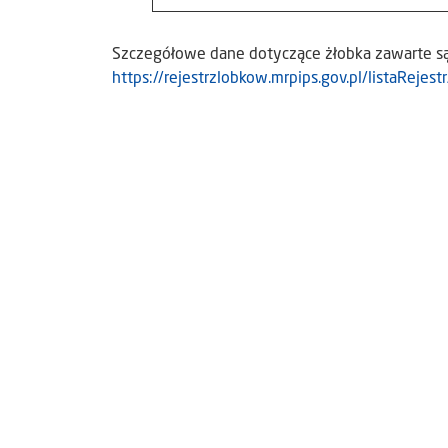
Szczegółowe dane dotyczące żłobka zawarte są
https://rejestrzlobkow.mrpips.gov.pl/listaReje