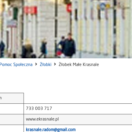
Pomoc Społeczna
Żłobki
Żłobek Małe Krasnale
m
733 003 717
www.ekrasnale.pl
krasnale.radom@gmail.com