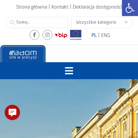
Otwórz
|
|
Strona główna
Kontakt
Deklaracja dostępności
|
PL
ENG