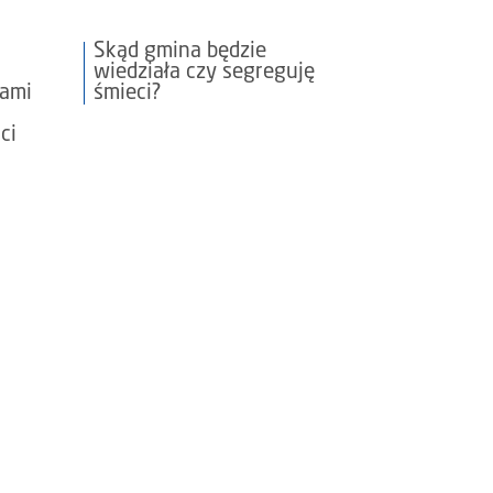
w
Skąd gmina będzie
wiedziała czy segreguję
dami
śmieci?
ci