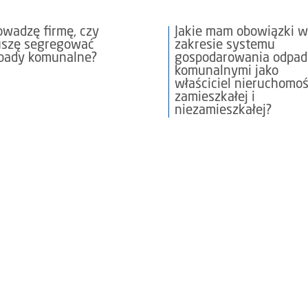
owadzę firmę, czy
Jakie mam obowiązki 
szę segregować
zakresie systemu
pady komunalne?
gospodarowania odpa
komunalnymi jako
właściciel nieruchomoś
zamieszkałej i
niezamieszkałej?