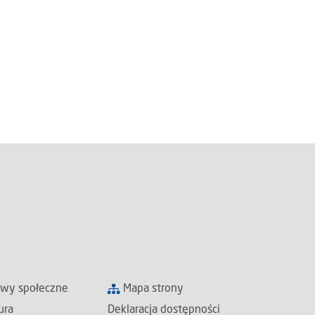
awy społeczne
Mapa strony
ura
Deklaracja dostępności