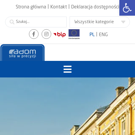
Otwórz
|
|
Strona główna
Kontakt
Deklaracja dostępności
|
PL
ENG