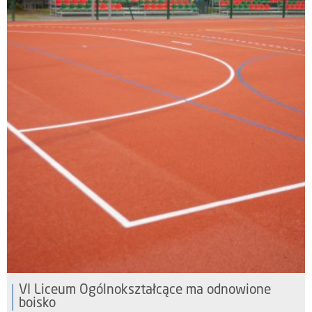
VI Liceum Ogólnokształcące ma odnowione
boisko