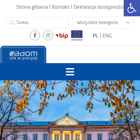
Otwórz
|
|
Strona główna
Kontakt
Deklaracja dostępności
|
PL
ENG